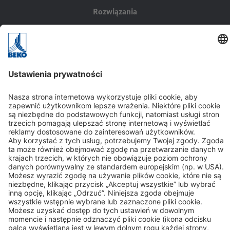
Rozwiązania
Zastosowania
Branża
Kontakt
BEKO TECHNOLOGIES Sp. z o.o.
ul. Pańska 73
00-834 WARSZAWA
Tel: +48 (22 314 75 40)
Kontakt