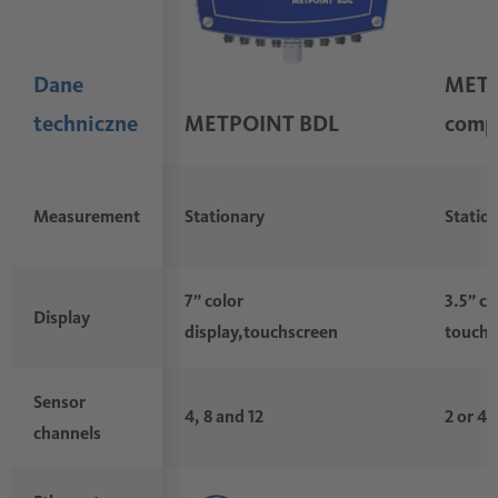
Dane
METP
techniczne
METPOINT BDL
comp
Measurement
Stationary
Statio
7” color
3.5” co
Display
display,touchscreen
touchs
Sensor
4, 8 and 12
2 or 4
channels