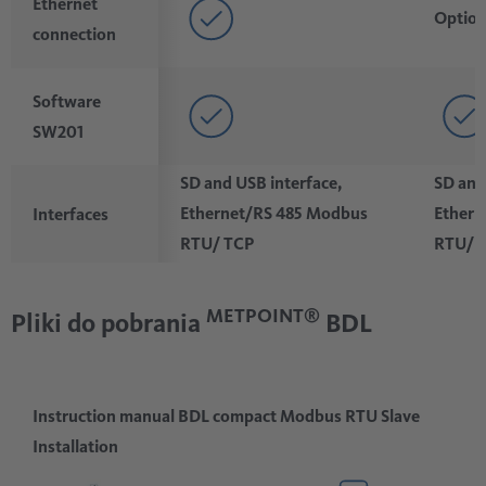
Ethernet
Option
connection
Software
SW201
SD and USB interface,
SD and
Ethernet/RS 485 Modbus
Ethern
Interfaces
RTU/ TCP
RTU/ 
METPOINT®
Pliki do pobrania
BDL
Instruction manual BDL compact Modbus RTU Slave
Installation