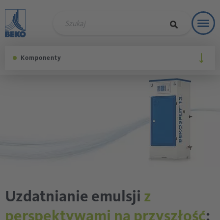
Toggl
Rozwią
Komponenty
Uzdatnianie emulsji
z
perspektywami na przyszłość
: