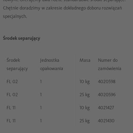
Chętnie doradzimy w zakresie dokładnego doboru rozwiązań
specjalnych.
Środek separujący
Środek
Jednostka
Masa
Numer do
separujący
opakowania
zamówienia
FL 02
1
10 kg
4020598
FL 02
1
25 kg
4020596
FL 11
1
10 kg
4021427
FL 11
1
25 kg
4021430