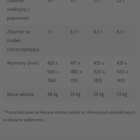
Zbiornik
10 l
10 l
22 l
22 l
reakcyjny /
pojemność
Zbiornik na
2 l
8,5 l
8,5 l
8,5 l
środek
rozszczepiający
Wymiary (mm)
433 x
417 x
433 x
433 x
920 x
480 x
920 x
920 x
1160
1155
1433
1433
Masa własna
48 kg
33 kg
54 kg
54 kg
* Pozostałe dane techniczne można znaleźć w informacjach produktowych
w obszarze pobierania...