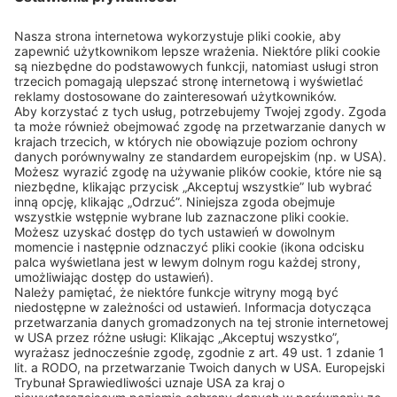
ul. Pańska 73
00-834 WARSZAWA
Tel: +48 (22 314 75 40)
Kontakt
Linki
© 2026 BEKO TECHNOLOGIES
Sitemap
Dostosuj ustawienia plików cookie
Prywatność
Nota prawna
Privacy Settings