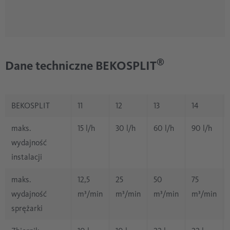
®
Dane techniczne BEKOSPLIT
BEKOSPLIT
11
12
13
14
maks.
15 l/h
30 l/h
60 l/h
90 l/h
wydajność
instalacji
maks.
12,5
25
50
75
wydajność
m³/min
m³/min
m³/min
m³/min
sprężarki