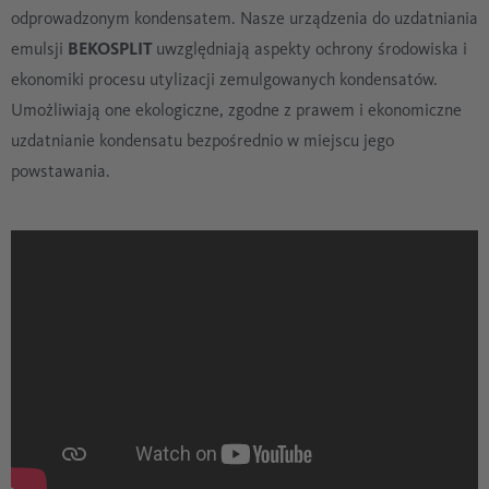
odprowadzonym kondensatem. Nasze urządzenia do uzdatniania
emulsji
BEKOSPLIT
uwzględniają aspekty ochrony środowiska i
ekonomiki procesu utylizacji zemulgowanych kondensatów.
Umożliwiają one ekologiczne, zgodne z prawem i ekonomiczne
uzdatnianie kondensatu bezpośrednio w miejscu jego
powstawania.