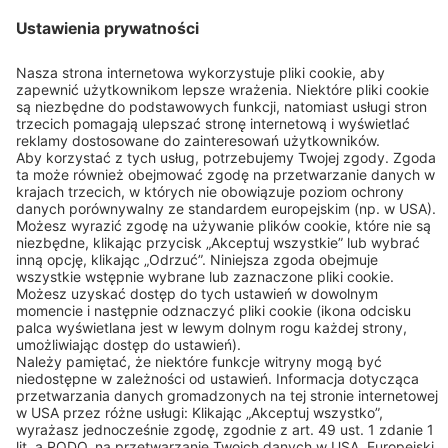
Zastosowania
Branża
Kontakt
BEKO TECHNOLOGIES Sp. z o.o.
ul. Pańska 73
00-834 WARSZAWA
Tel: +48 (22 314 75 40)
Kontakt
Linki